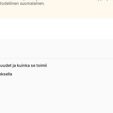
 todellinen suomalainen.
udet ja kuinka se toimii
uksella