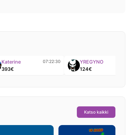
Katerine
07:22:30
YREGYNO
07:22:
393€
124€
Katso kaikki