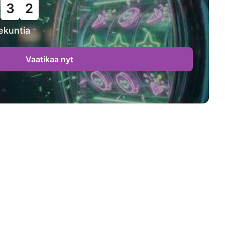
3
0
ekuntia
Vaatikaa nyt