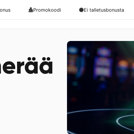
onus
Promokoodi
Ei talletusbonusta
herää