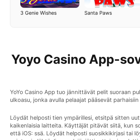
3 Genie Wishes
Santa Paws
Yoyo Casino App-sov
YoYo Casino App tuo jännittävät pelit suoraan puhe
ulkoasu, jonka avulla pelaajat pääsevät parhaisiin 
Löydät helposti tien ympärillesi, etsitpä sitten uu
kaikenlaisia laitteita. Käyttäjät pitävät siitä, ku
että iOS: ssä. Löydät helposti suosikkikirjasi tai