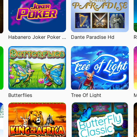
Habanero Joker Poker 100 Hand
Dante Paradise Hd
R
Butterflies
Tree Of Light
M